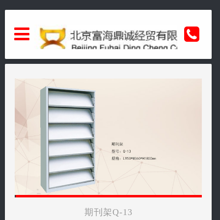
kelvinvt@qq.com
">
kelvinvt@qq.com
关于我们
电话：010-57289660
产品展示
手机：13693128182
资讯中心
邮箱：921417090@qq.com
人才招聘
备案号：京ICP备12008386号
联系我们
网址：http://www.bjfhdcsj.com/
期刊架Q-13